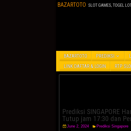
BAZARTOTO
SLOT GAMES, TOGEL LOT
BAZARTOTO
PREDIKSI
LINK DAFTAR & LOGIN
RTP SL
Prediksi SINGAPORE Ha
Tutup jam 17:30 dan P
June 2, 2024
Prediksi Singapore