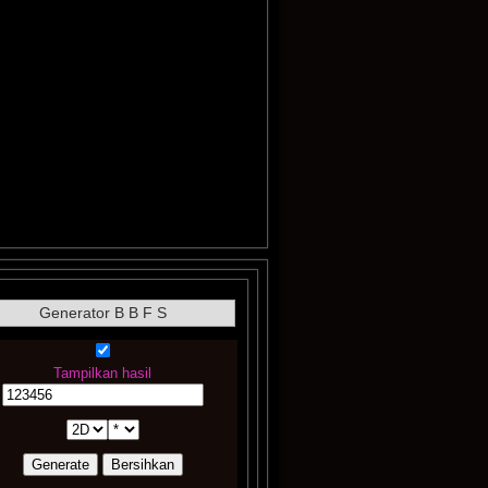
Generator B B F S
Tampilkan hasil