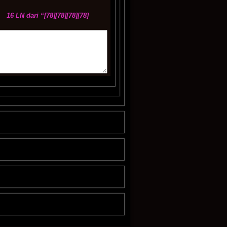
16 LN dari “[78][78][78][78]