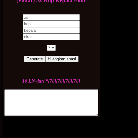
(Poltar) As Kop Kepala Ekor
16 LN dari “[78][78][78][78]