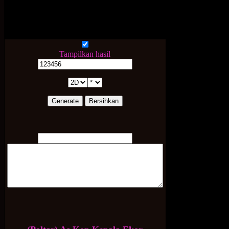
Generator B B F S
Tampilkan hasil