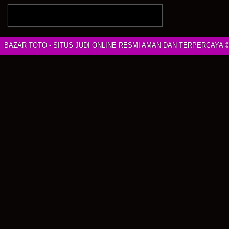
BAZAR TOTO - SITUS JUDI ONLINE RESMI AMAN DAN TERPERCAYA 