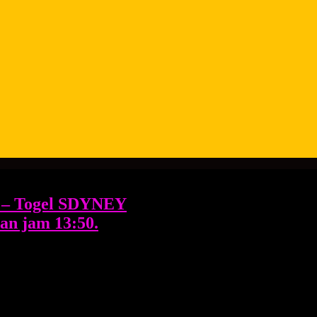
 – Togel SDYNEY
an jam 13:50.