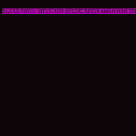
BAZAR TOTO - SITUS JUDI ONLINE RESMI AMAN DAN T