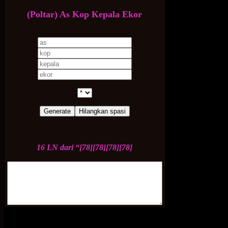
(Poltar) As Kop Kepala Ekor
16 LN dari “[78][78][78][78]