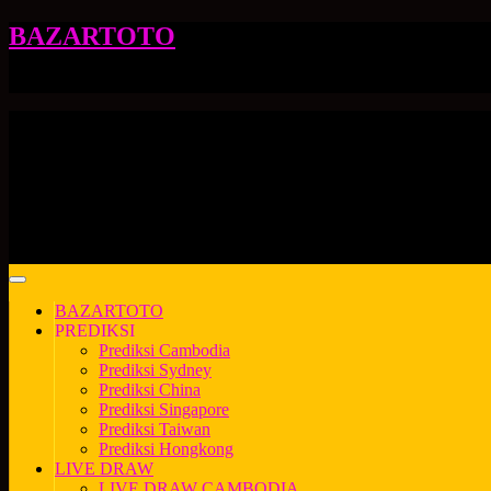
BAZARTOTO
SLOT GAMES, TOGEL LOTERY, LIVE CASINO
BAZARTOTO
PREDIKSI
Prediksi Cambodia
Prediksi Sydney
Prediksi China
Prediksi Singapore
Prediksi Taiwan
Prediksi Hongkong
LIVE DRAW
LIVE DRAW CAMBODIA