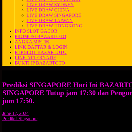
LIVE DRAW SYDNEY
LIVE DRAW CHINA
LIVE DRAW SINGAPORE
LIVE DRAW TAIWAN
LIVE DRAW HONGKONG
INFO SLOT GACOR
PROMOSI BAZARTOTO
ANGKA MISTIK
LINK DAFTAR & LOGIN
RTP SLOT BAZARTOTO
LINK ALTERNATIF
BUKTI JP BAZARTOTO
Prediksi SINGAPORE Hari Ini BAZARTO
SINGAPORE Tutup jam 17:30 dan Pengu
jam 17:50.
June 12, 2024
Prediksi Singapore