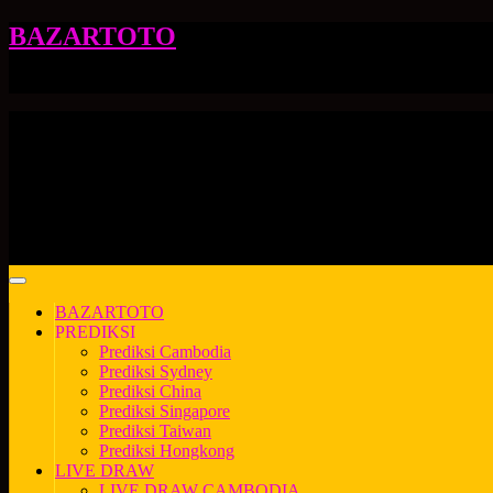
BAZARTOTO
SLOT GAMES, TOGEL LOTERY, LIVE CASINO
BAZARTOTO
PREDIKSI
Prediksi Cambodia
Prediksi Sydney
Prediksi China
Prediksi Singapore
Prediksi Taiwan
Prediksi Hongkong
LIVE DRAW
LIVE DRAW CAMBODIA