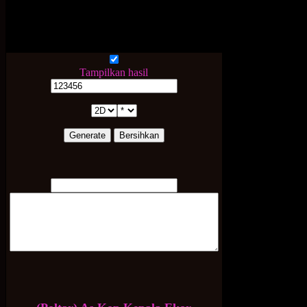
Generator B B F S
Tampilkan hasil