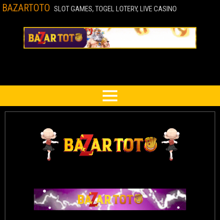
BAZARTOTO
SLOT GAMES, TOGEL LOTERY, LIVE CASINO