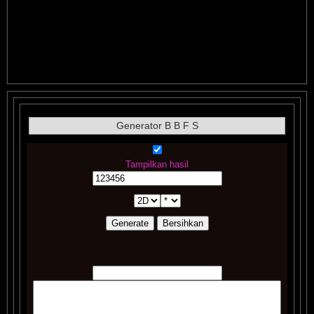
Generator B B F S
Tampilkan hasil