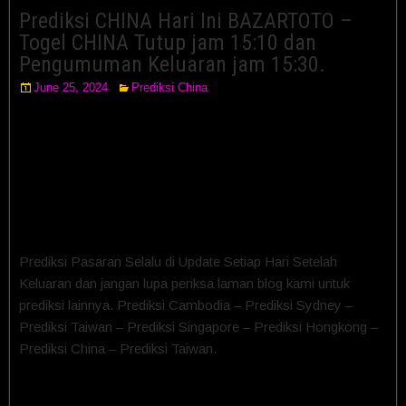
Prediksi CHINA Hari Ini BAZARTOTO –
Togel CHINA Tutup jam 15:10 dan
Pengumuman Keluaran jam 15:30.
June 25, 2024
Prediksi China
Prediksi Pasaran Selalu di Update Setiap Hari Setelah
Keluaran dan jangan lupa periksa laman blog kami untuk
prediksi lainnya. Prediksi Cambodia – Prediksi Sydney –
Prediksi Taiwan – Prediksi Singapore – Prediksi Hongkong –
Prediksi China – Prediksi Taiwan.