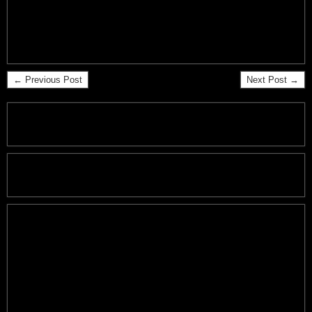
← Previous Post
Next Post →