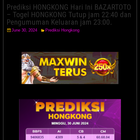
Prediksi HONGKONG Hari Ini BAZARTOTO
– Togel HONGKONG Tutup jam 22:40 dan
Pengumuman Keluaran jam 23:00.
June 30, 2024
Prediksi Hongkong