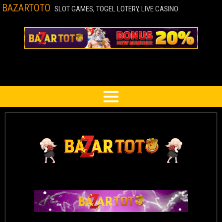
BAZARTOTO
SLOT GAMES, TOGEL LOTERY, LIVE CASINO