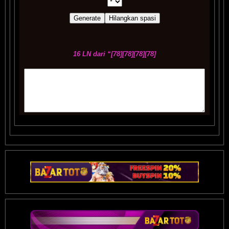
16 LN dari “[78][78][78][78]