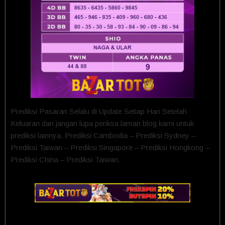
Prediksi Pasaran Selalu di Update Setiap Hari Setelah
Keluaran dan jangan lupa periksa laman blog kami untuk
prediksi lainnya. Prediksi Cambodia – Prediksi Sydney –
Prediksi Taiwan – Prediksi Singapore – Prediksi Hongkong –
Prediksi China – Prediksi Taiwan.