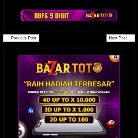
← Previous Post
Next Post →