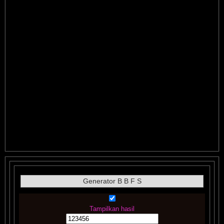
Generator B B F S
Tampilkan hasil