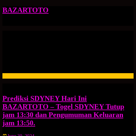
BAZARTOTO
SLOT GAMES, TOGEL LOTERY, LIVE CASINO
Prediksi SDYNEY Hari Ini
BAZARTOTO – Togel SDYNEY Tutup
jam 13:30 dan Pengumuman Keluaran
jam 13:50.
June 30, 2024