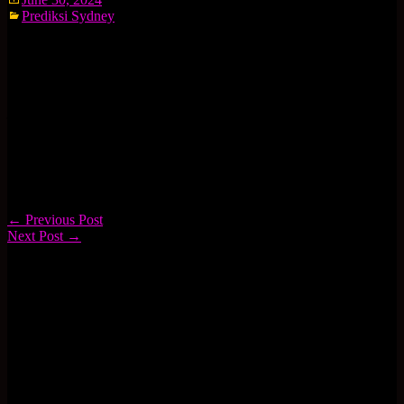
Prediksi Sydney
Prediksi Pasaran Selalu di Update Setiap Hari Setelah Keluaran dan
jangan lupa periksa laman blog kami untuk prediksi lainnya.
Prediksi Cambodia – Prediksi Sydney – Prediksi Taiwan – Prediksi
Singapore – Prediksi Hongkong – Prediksi China – Prediksi
Taiwan.
← Previous Post
Next Post →