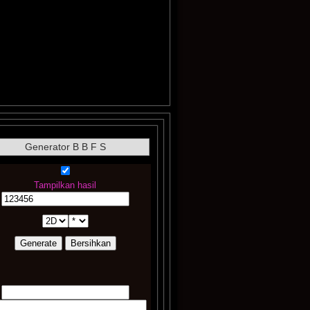
Generator B B F S
Tampilkan hasil