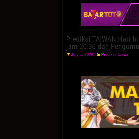
Prediksi TAIWAN Hari I
jam 20:30 dan Pengumu
July 1, 2024
Prediksi Taiwan