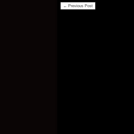
← Previous Post