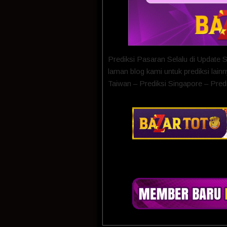
Prediksi Pasaran Selalu di Update S
laman blog kami untuk prediksi lain
Taiwan – Prediksi Singapore – Pred