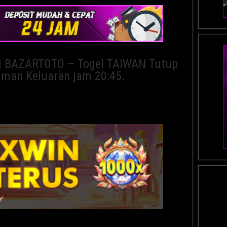
ni BAZARTOTO – Togel TAIWAN Tutup
man Keluaran jam 20:45.