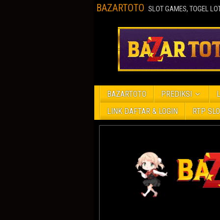
BAZARTOTO
SLOT GAMES, TOGEL LOT
BAZARTOTO
PREDIKSI
LINK DAFTAR & LOGIN
RTP SL