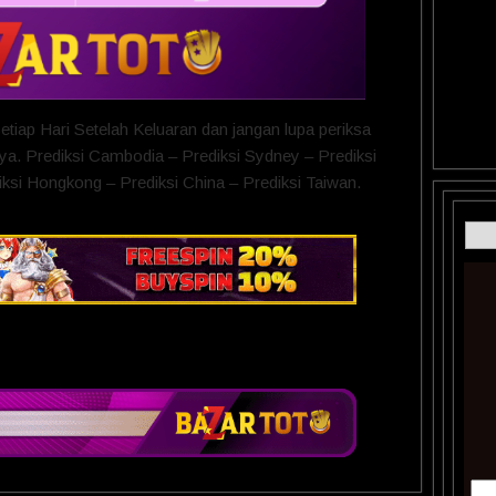
etiap Hari Setelah Keluaran dan jangan lupa periksa
nya. Prediksi Cambodia – Prediksi Sydney – Prediksi
iksi Hongkong – Prediksi China – Prediksi Taiwan.