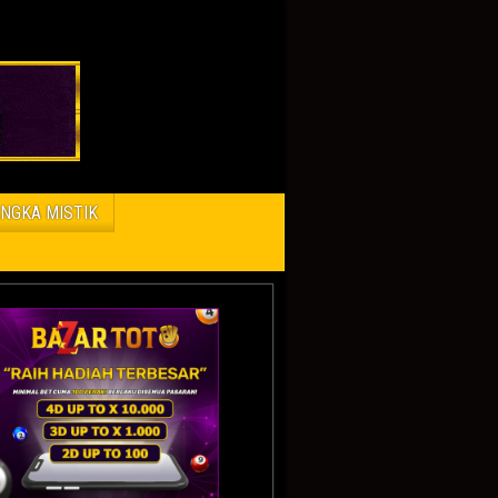
NGKA MISTIK