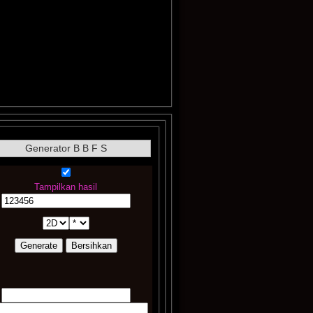
Generator B B F S
Tampilkan hasil