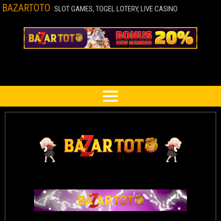
BAZARTOTO
SLOT GAMES, TOGEL LOTERY, LIVE CASINO