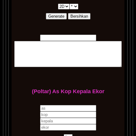
(Poltar) As Kop Kepala Ekor