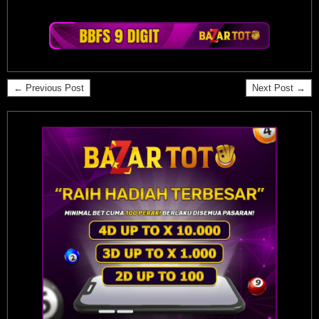
← Previous Post
Next Post →