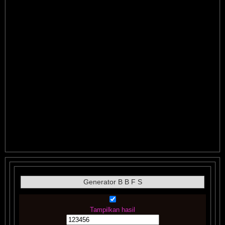
Generator B B F S
Tampilkan hasil