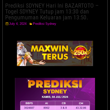
Prediksi SDYNEY Hari Ini BAZARTOTO –
Togel SDYNEY Tutup jam 13:30 dan
Pengumuman Keluaran jam 13:50.
July 4, 2024
Prediksi Sydney