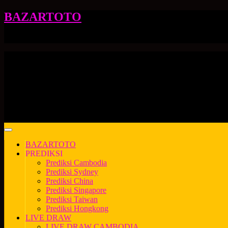
BAZARTOTO
SLOT GAMES, TOGEL LOTERY, LIVE CASINO
BAZARTOTO
PREDIKSI
Prediksi Cambodia
Prediksi Sydney
Prediksi China
Prediksi Singapore
Prediksi Taiwan
Prediksi Hongkong
LIVE DRAW
LIVE DRAW CAMBODIA