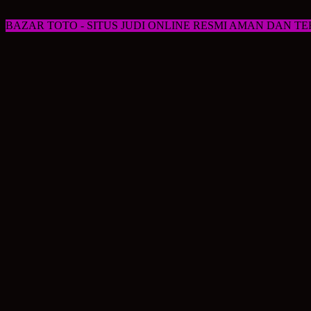
BAZAR TOTO - SITUS JUDI ONLINE RESMI AMAN DAN T