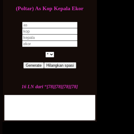
(Poltar) As Kop Kepala Ekor
16 LN dari “[78][78][78][78]