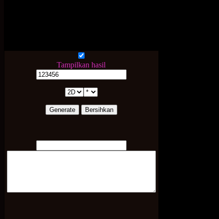
Generator B B F S
Tampilkan hasil