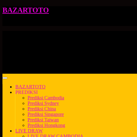
BAZARTOTO
SLOT GAMES, TOGEL LOTERY, LIVE CASINO
BAZARTOTO
PREDIKSI
Prediksi Cambodia
Prediksi Sydney
Prediksi China
Prediksi Singapore
Prediksi Taiwan
Prediksi Hongkong
LIVE DRAW
LIVE DRAW CAMBODIA