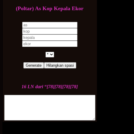
(Poltar) As Kop Kepala Ekor
16 LN dari “[78][78][78][78]