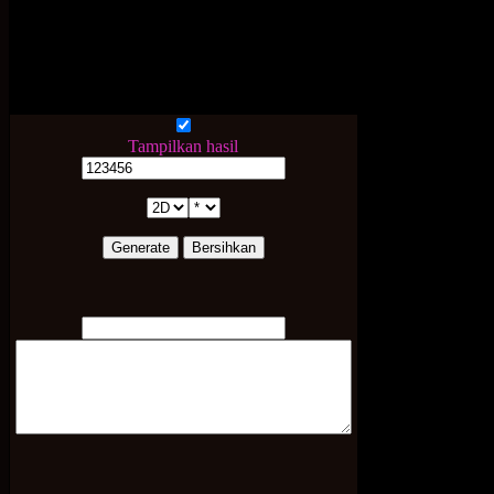
Generator B B F S
Tampilkan hasil