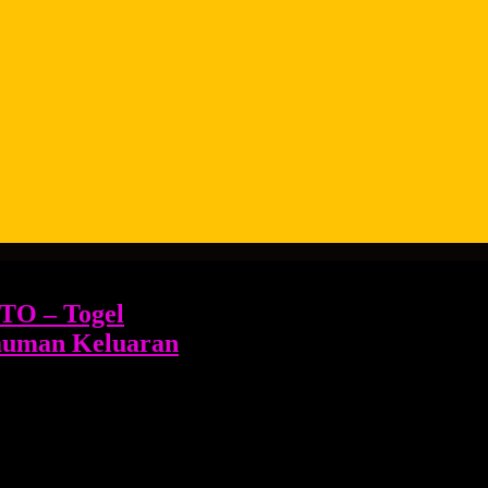
TO – Togel
muman Keluaran