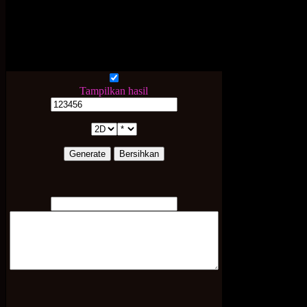
Generator B B F S
Tampilkan hasil