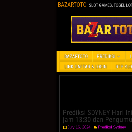
BAZARTOTO
SLOT GAMES, TOGEL LOT
BAZARTOTO
PREDIKSI
LINK DAFTAR & LOGIN
RTP SL
Prediksi SDYNEY Hari I
jam 13:30 dan Pengumu
July 16, 2024
Prediksi Sydney