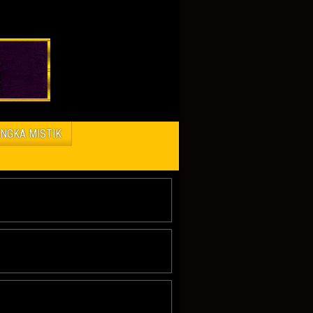
NGKA MISTIK