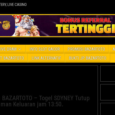
ERY, LIVE CASINO
LIVE DRAW
INFO SLOT GACOR
PROMOSI BAZARTOTO
A
OT BAZARTOTO
LINK ALTERNATIF
BUKTI JP BAZARTOTO
ni BAZARTOTO – Togel SDYNEY Tutup
man Keluaran jam 13:50.