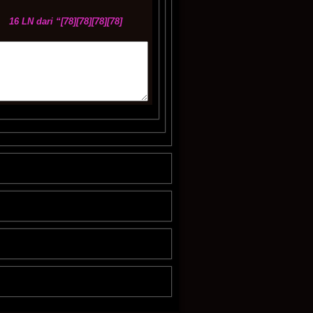
16 LN dari “[78][78][78][78]