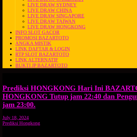
LIVE DRAW SYDNEY
LIVE DRAW CHINA
LIVE DRAW SINGAPORE
LIVE DRAW TAIWAN
LIVE DRAW HONGKONG
INFO SLOT GACOR
PROMOSI BAZARTOTO
ANGKA MISTIK
LINK DAFTAR & LOGIN
RTP SLOT BAZARTOTO
LINK ALTERNATIF
BUKTI JP BAZARTOTO
Prediksi HONGKONG Hari Ini BAZARTO
HONGKONG Tutup jam 22:40 dan Pengu
jam 23:00.
July 18, 2024
Prediksi Hongkong