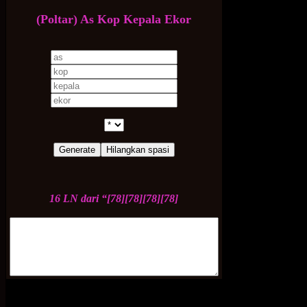
(Poltar) As Kop Kepala Ekor
16 LN dari “[78][78][78][78]