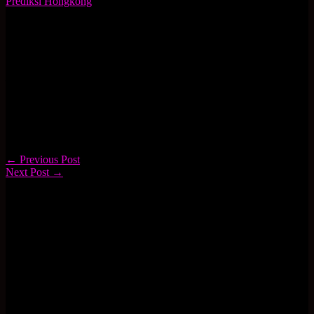
Prediksi Hongkong
Prediksi Pasaran Selalu di Update Setiap Hari Setelah Keluaran dan
jangan lupa periksa laman blog kami untuk prediksi lainnya.
Prediksi Cambodia – Prediksi Sydney – Prediksi Taiwan – Prediksi
Singapore – Prediksi Hongkong – Prediksi China – Prediksi
Taiwan.
← Previous Post
Next Post →