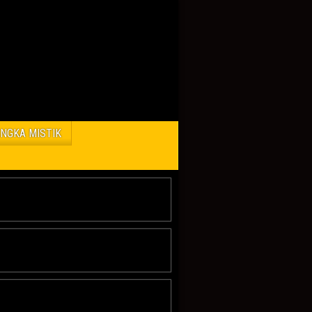
NGKA MISTIK