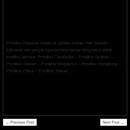
Prediksi Pasaran Selalu di Update Setiap Hari Setelah
Keluaran dan jangan lupa periksa laman blog kami untuk
prediksi lainnya. Prediksi Cambodia – Prediksi Sydney –
Prediksi Taiwan – Prediksi Singapore – Prediksi Hongkong –
Prediksi China – Prediksi Taiwan.
← Previous Post
Next Post →