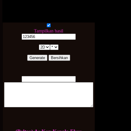
Generator B B F S
Tampilkan hasil