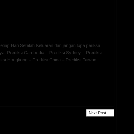
etiap Hari Setelah Keluaran dan jangan lupa periksa
nya. Prediksi Cambodia – Prediksi Sydney – Prediksi
iksi Hongkong – Prediksi China – Prediksi Taiwan.
Next Post →