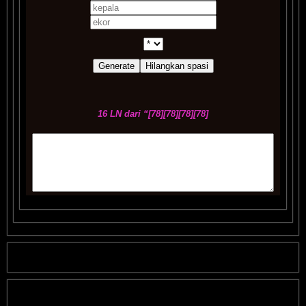
16 LN dari “[78][78][78][78]