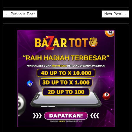
← Previous Post
Next Post →