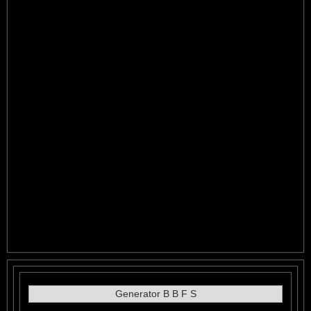
Generator B B F S