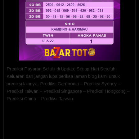
Prediksi Pasaran Selalu di Update Setiap Hari Setelah
Keluaran dan jangan lupa periksa laman blog kami untuk
prediksi lainnya. Prediksi Cambodia – Prediksi Sydney –
Prediksi Taiwan – Prediksi Singapore – Prediksi Hongkong –
Prediksi China – Prediksi Taiwan.