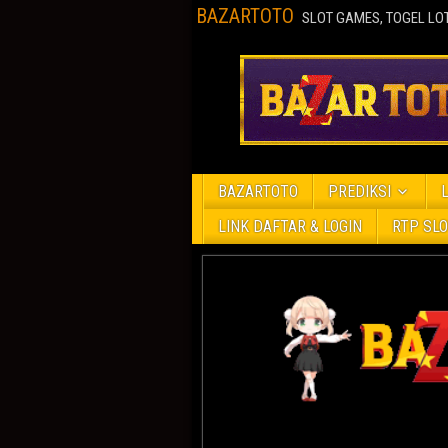
BAZARTOTO
SLOT GAMES, TOGEL LOT
BAZARTOTO
PREDIKSI
LINK DAFTAR & LOGIN
RTP SL