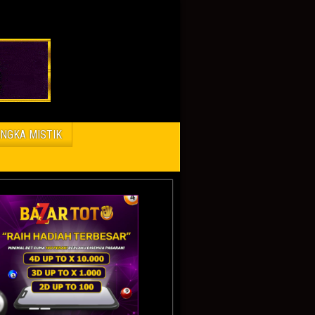
NGKA MISTIK