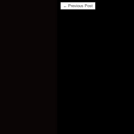
← Previous Post