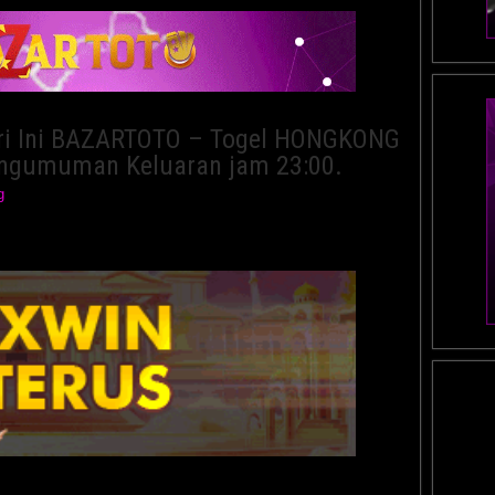
ri Ini BAZARTOTO – Togel HONGKONG
engumuman Keluaran jam 23:00.
g