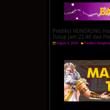
Prediksi HONGKONG Ha
Tutup jam 22:40 dan P
August 4, 2024
Prediksi Hongkon