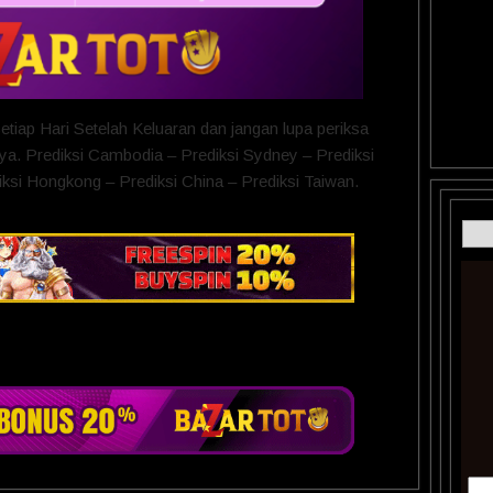
etiap Hari Setelah Keluaran dan jangan lupa periksa
nya. Prediksi Cambodia – Prediksi Sydney – Prediksi
iksi Hongkong – Prediksi China – Prediksi Taiwan.