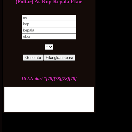
(Poltar) As Kop Kepala Ekor
16 LN dari “[78][78][78][78]