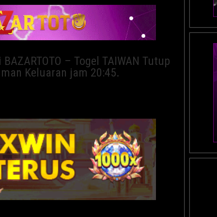
ni BAZARTOTO – Togel TAIWAN Tutup
man Keluaran jam 20:45.