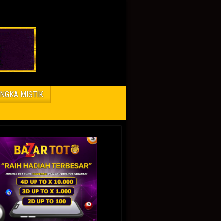
NGKA MISTIK