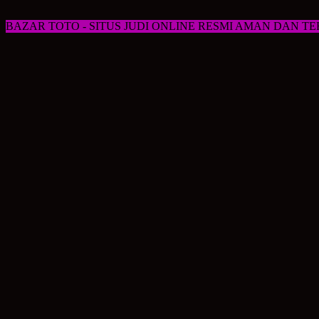
BAZAR TOTO - SITUS JUDI ONLINE RESMI AMAN DAN T