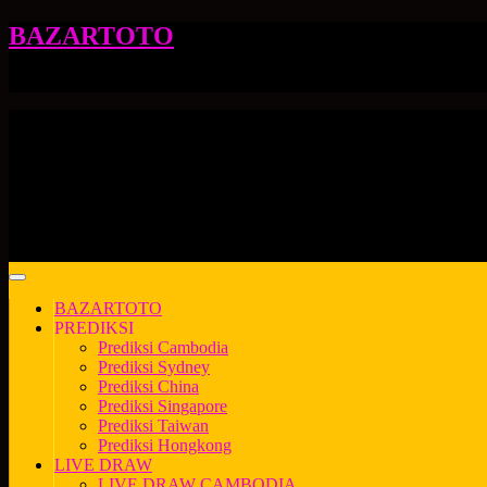
BAZARTOTO
SLOT GAMES, TOGEL LOTERY, LIVE CASINO
BAZARTOTO
PREDIKSI
Prediksi Cambodia
Prediksi Sydney
Prediksi China
Prediksi Singapore
Prediksi Taiwan
Prediksi Hongkong
LIVE DRAW
LIVE DRAW CAMBODIA