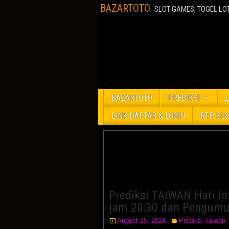
BAZARTOTO
SLOT GAMES, TOGEL LOT
BAZARTOTO
PREDIKSI
LINK DAFTAR & LOGIN
RTP SL
Prediksi TAIWAN Hari I
jam 20:30 dan Pengumu
August 15, 2024
Prediksi Taiwan