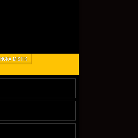
NGKA MISTIK