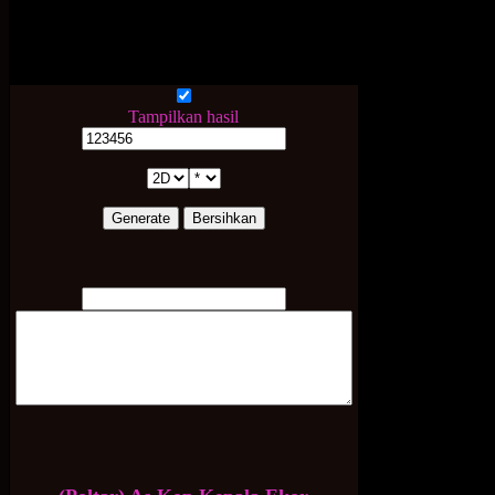
Generator B B F S
Tampilkan hasil