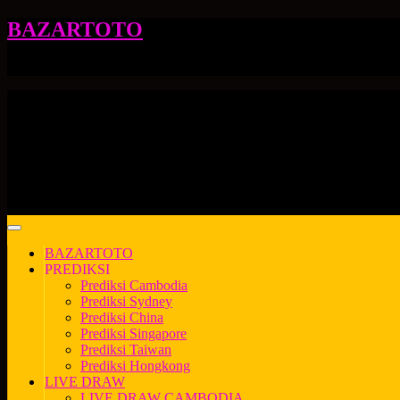
BAZARTOTO
SLOT GAMES, TOGEL LOTERY, LIVE CASINO
BAZARTOTO
PREDIKSI
Prediksi Cambodia
Prediksi Sydney
Prediksi China
Prediksi Singapore
Prediksi Taiwan
Prediksi Hongkong
LIVE DRAW
LIVE DRAW CAMBODIA