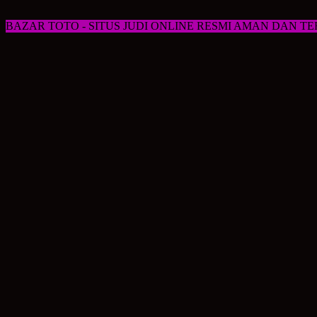
BAZAR TOTO - SITUS JUDI ONLINE RESMI AMAN DAN T