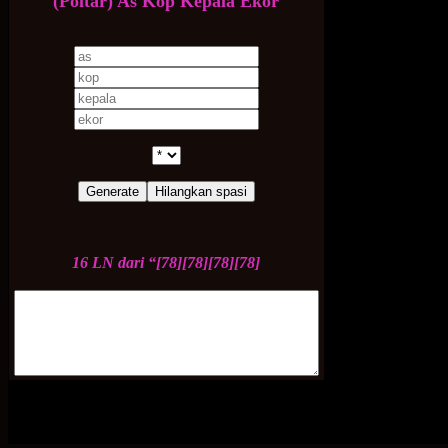
(Poltar) As Kop Kepala Ekor
16 LN dari “[78][78][78][78]