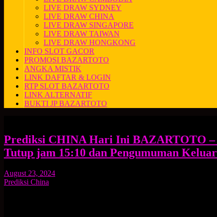
LIVE DRAW SYDNEY
LIVE DRAW CHINA
LIVE DRAW SINGAPORE
LIVE DRAW TAIWAN
LIVE DRAW HONGKONG
INFO SLOT GACOR
PROMOSI BAZARTOTO
ANGKA MISTIK
LINK DAFTAR & LOGIN
RTP SLOT BAZARTOTO
LINK ALTERNATIF
BUKTI JP BAZARTOTO
Prediksi CHINA Hari Ini BAZARTOTO –
Tutup jam 15:10 dan Pengumuman Keluar
August 23, 2024
Prediksi China