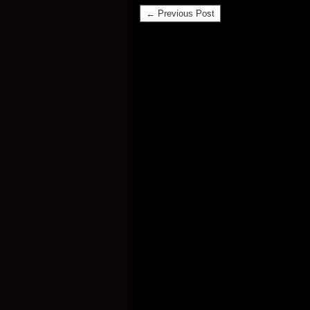
← Previous Post