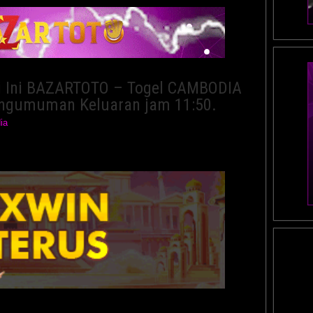
i Ini BAZARTOTO – Togel CAMBODIA
engumuman Keluaran jam 11:50.
ia