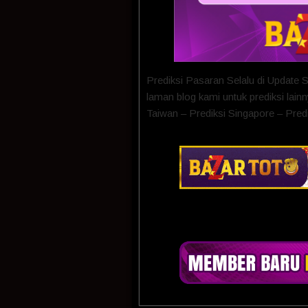
Prediksi Pasaran Selalu di Update S
laman blog kami untuk prediksi lain
Taiwan – Prediksi Singapore – Pred