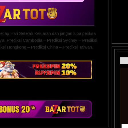
etiap Hari Setelah Keluaran dan jangan lupa periksa
nya. Prediksi Cambodia – Prediksi Sydney – Prediksi
iksi Hongkong – Prediksi China – Prediksi Taiwan.