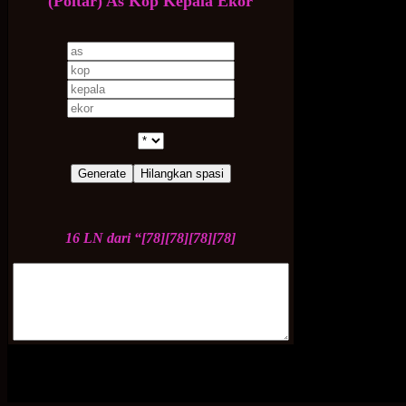
(Poltar) As Kop Kepala Ekor
16 LN dari “[78][78][78][78]