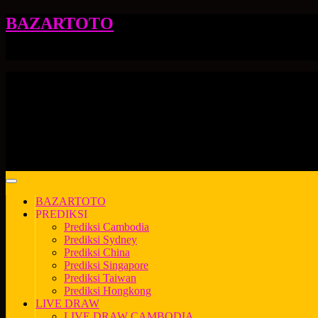
BAZARTOTO
SLOT GAMES, TOGEL LOTERY, LIVE CASINO
BAZARTOTO
PREDIKSI
Prediksi Cambodia
Prediksi Sydney
Prediksi China
Prediksi Singapore
Prediksi Taiwan
Prediksi Hongkong
LIVE DRAW
LIVE DRAW CAMBODIA