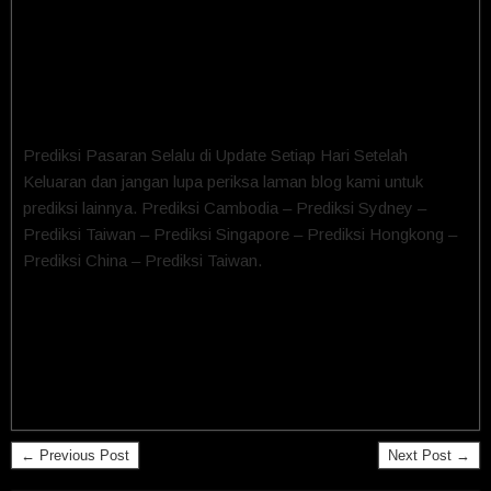
Prediksi Pasaran Selalu di Update Setiap Hari Setelah
Keluaran dan jangan lupa periksa laman blog kami untuk
prediksi lainnya. Prediksi Cambodia – Prediksi Sydney –
Prediksi Taiwan – Prediksi Singapore – Prediksi Hongkong –
Prediksi China – Prediksi Taiwan.
← Previous Post
Next Post →