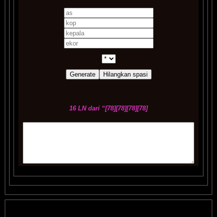
16 LN dari “[78][78][78][78]