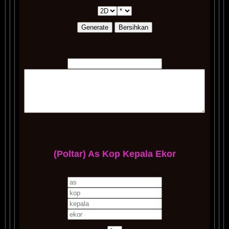
(Poltar) As Kop Kepala Ekor