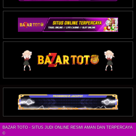
BAZAR TOTO - SITUS JUDI ONLINE RESMI AMAN DAN TERPERCAYA
©