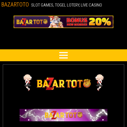
BAZARTOTO
SLOT GAMES, TOGEL LOTERY, LIVE CASINO