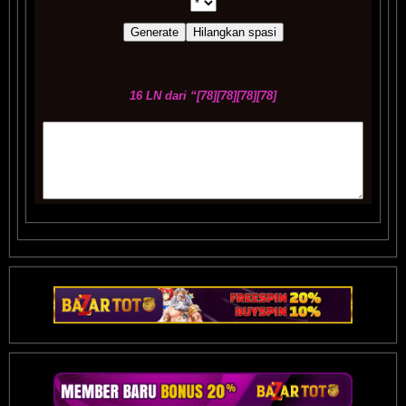
16 LN dari “[78][78][78][78]