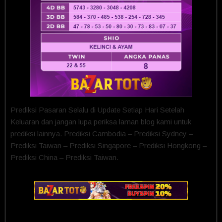
Prediksi Pasaran Selalu di Update Setiap Hari Setelah
Keluaran dan jangan lupa periksa laman blog kami untuk
prediksi lainnya. Prediksi Cambodia – Prediksi Sydney –
Prediksi Taiwan – Prediksi Singapore – Prediksi Hongkong –
Prediksi China – Prediksi Taiwan.