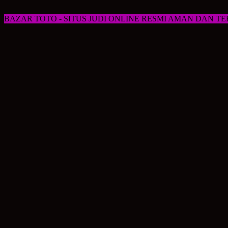
BAZAR TOTO - SITUS JUDI ONLINE RESMI AMAN DAN T