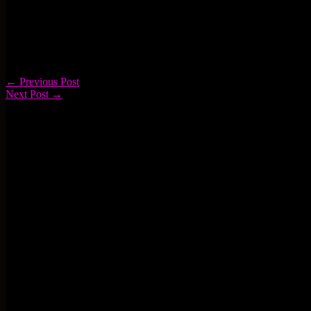
Prediksi Pasaran Selalu di Update Setiap Hari Setelah Keluaran dan j
kami untuk prediksi lainnya. Prediksi Cambodia – Prediksi Sydney –
Singapore – Prediksi China – Prediksi Taiwan.
← Previous Post
Next Post →