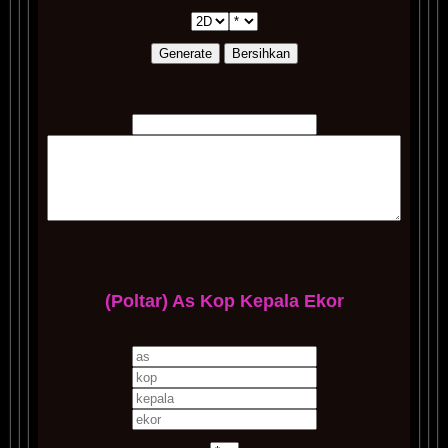
(Poltar) As Kop Kepala Ekor