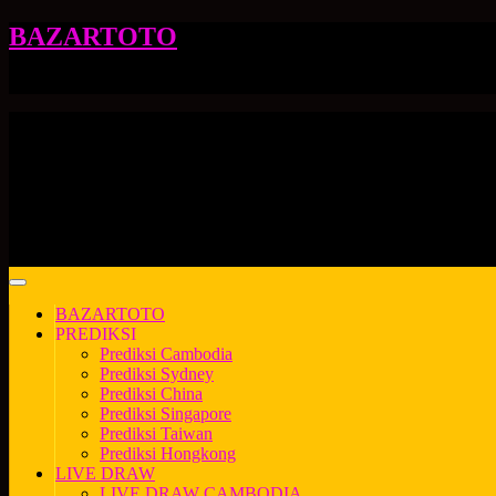
BAZARTOTO
SLOT GAMES, TOGEL LOTERY, LIVE CASINO
BAZARTOTO
PREDIKSI
Prediksi Cambodia
Prediksi Sydney
Prediksi China
Prediksi Singapore
Prediksi Taiwan
Prediksi Hongkong
LIVE DRAW
LIVE DRAW CAMBODIA