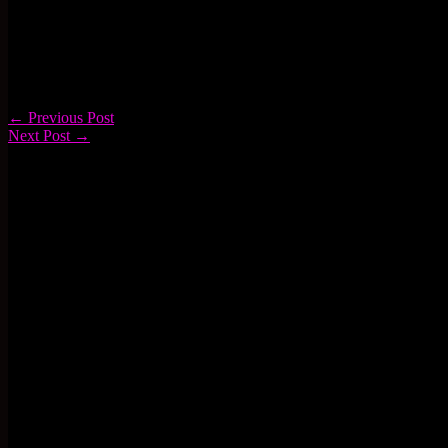
Prediksi Pasaran Selalu di Update Setiap Hari Setelah Keluaran dan j
kami untuk prediksi lainnya. Prediksi Cambodia – Prediksi Sydney –
Singapore – Prediksi China – Prediksi Taiwan.
← Previous Post
Next Post →