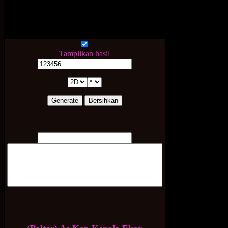
Generator B B F S
Tampilkan hasil