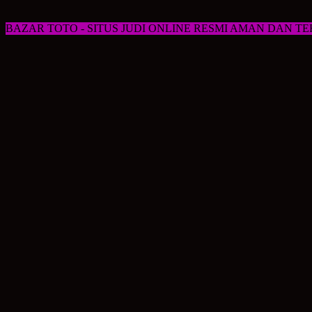
BAZAR TOTO - SITUS JUDI ONLINE RESMI AMAN DAN T