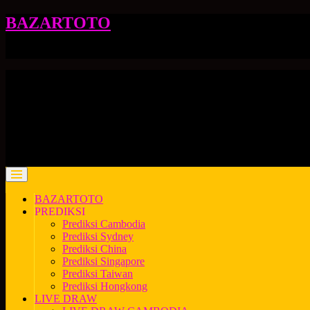
BAZARTOTO
SLOT GAMES, TOGEL LOTERY, LIVE CASINO
BAZARTOTO
PREDIKSI
Prediksi Cambodia
Prediksi Sydney
Prediksi China
Prediksi Singapore
Prediksi Taiwan
Prediksi Hongkong
LIVE DRAW