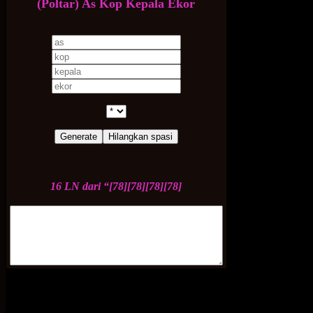
(Poltar) As Kop Kepala Ekor
16 LN dari “[78][78][78][78]