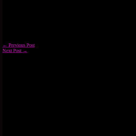
Prediksi Pasaran Selalu di Update Setiap Hari Setelah Keluaran dan j
kami untuk prediksi lainnya. Prediksi Cambodia – Prediksi Sydney –
Singapore – Prediksi China – Prediksi Taiwan.
← Previous Post
Next Post →