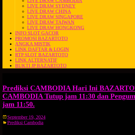
LIVE DRAW CAMBODIA
LIVE DRAW SYDNEY
LIVE DRAW CHINA
LIVE DRAW SINGAPORE
LIVE DRAW TAIWAN
LIVE DRAW HONGKONG
INFO SLOT GACOR
PROMOSI BAZARTOTO
ANGKA MISTIK
LINK DAFTAR & LOGIN
RTP SLOT BAZARTOTO
LINK ALTERNATIF
BUKTI JP BAZARTOTO
Prediksi CAMBODIA Hari Ini BAZARTO
CAMBODIA Tutup jam 11:30 dan Pengu
jam 11:50.
September 19, 2024
Prediksi Cambodia