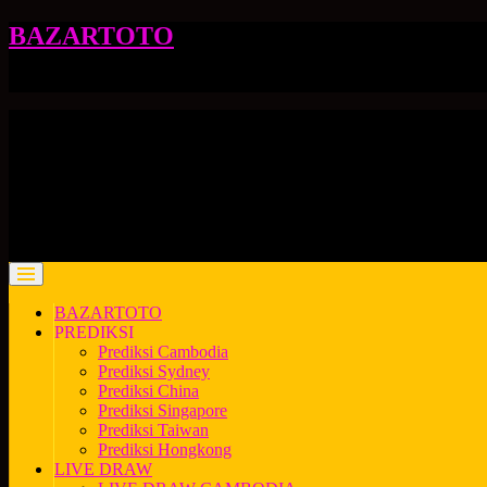
BAZARTOTO
SLOT GAMES, TOGEL LOTERY, LIVE CASINO
BAZARTOTO
PREDIKSI
Prediksi Cambodia
Prediksi Sydney
Prediksi China
Prediksi Singapore
Prediksi Taiwan
Prediksi Hongkong
LIVE DRAW