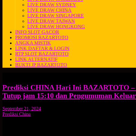
LIVE DRAW SYDNEY
LIVE DRAW CHINA
LIVE DRAW SINGAPORE
LIVE DRAW TAIWAN
LIVE DRAW HONGKONG
INFO SLOT GACOR
PROMOSI BAZARTOTO
ANGKA MISTIK
LINK DAFTAR & LOGIN
RTP SLOT BAZARTOTO
LINK ALTERNATIF
BUKTI JP BAZARTOTO
Prediksi CHINA Hari Ini BAZARTOTO –
Tutup jam 15:10 dan Pengumuman Keluar
September 21, 2024
Prediksi China