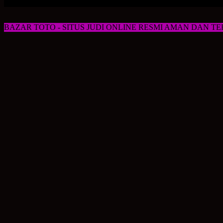
BAZAR TOTO - SITUS JUDI ONLINE RESMI AMAN DAN T