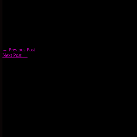
Prediksi Pasaran Selalu di Update Setiap Hari Setelah Keluaran dan j
kami untuk prediksi lainnya. Prediksi Cambodia – Prediksi Sydney –
Singapore – Prediksi China – Prediksi Taiwan.
← Previous Post
Next Post →