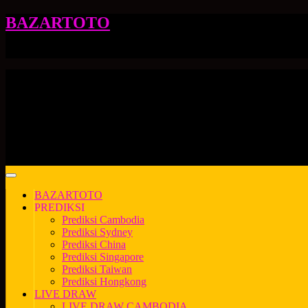
BAZARTOTO
SLOT GAMES, TOGEL LOTERY, LIVE CASINO
BAZARTOTO
PREDIKSI
Prediksi Cambodia
Prediksi Sydney
Prediksi China
Prediksi Singapore
Prediksi Taiwan
Prediksi Hongkong
LIVE DRAW
LIVE DRAW CAMBODIA