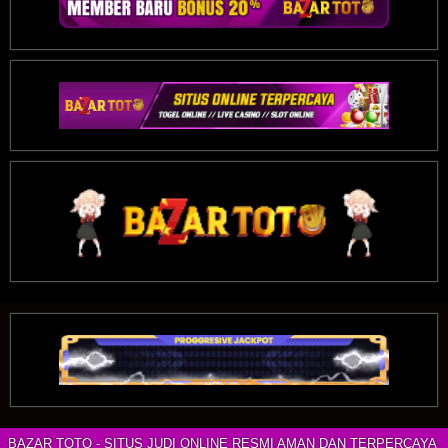
BAZAR TOTO - SITUS JUDI ONLINE RESMI AMAN DAN TERPERCAYA