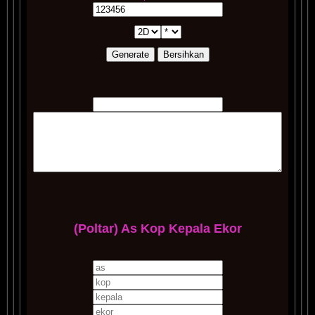
(Poltar) As Kop Kepala Ekor