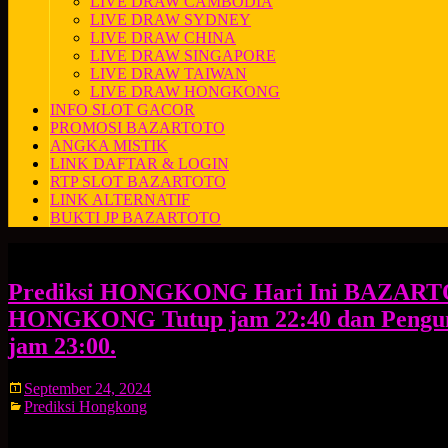
LIVE DRAW CAMBODIA
LIVE DRAW SYDNEY
LIVE DRAW CHINA
LIVE DRAW SINGAPORE
LIVE DRAW TAIWAN
LIVE DRAW HONGKONG
INFO SLOT GACOR
PROMOSI BAZARTOTO
ANGKA MISTIK
LINK DAFTAR & LOGIN
RTP SLOT BAZARTOTO
LINK ALTERNATIF
BUKTI JP BAZARTOTO
Prediksi HONGKONG Hari Ini BAZARTO
HONGKONG Tutup jam 22:40 dan Pengu
jam 23:00.
September 24, 2024
Prediksi Hongkong