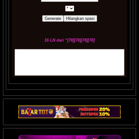
16 LN dari “[78][78][78][78]