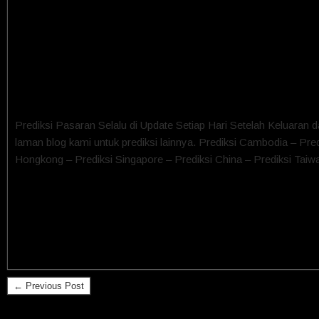
Prediksi Pasaran Selalu di Update Setiap Hari Setelah Keluaran d
laman blog kami untuk prediksi lainnya. Prediksi Cambodia – Pre
Hongkong – Prediksi Singapore – Prediksi China – Prediksi Taiw
← Previous Post