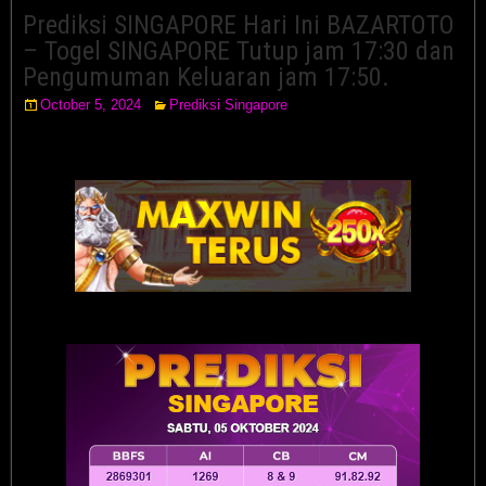
Prediksi SINGAPORE Hari Ini BAZARTOTO
– Togel SINGAPORE Tutup jam 17:30 dan
Pengumuman Keluaran jam 17:50.
October 5, 2024
Prediksi Singapore