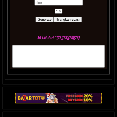
16 LN dari “[78][78][78][78]